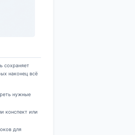
сь сохраняет
рых наконец всё
треть нужные
ли конспект или
оков для