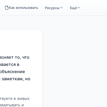
Как использовать
Ресурсы
Ещё
сняет то, что
ывается в
 объяснение
м заметкам, но
ствуете в живых
рематывать и