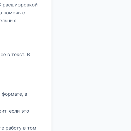
 С расшифровкой
а помочь с
тельных
её в текст. В
 формате, в
ит, если это
е работу в том