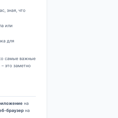
с, зная, что
ла или
чка для
ько самые важные
 – это заметно
риложение
на
еб-браузер
на