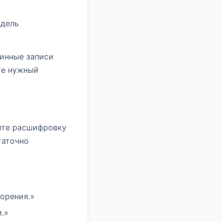
одель
линные записи
те нужный
уйте расшифровку
таточно
орения.»
.»