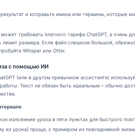
результат и исправьте имена или термины, которые м
 может требовать платного тарифа ChatGPT, а очень д
ь лимит размера. Если файл слишком большой, обрежь
робуйте Whisper или Otter.
иза с помощью ИИ
hatGPT (или в другом привычном ассистенте) использ
работы. Текст не обязан быть идеальным – обычно дос
ества.
атериале
кое изложение урока в пяти пунктах для быстрого повт
му из урока] проще, с примером из повседневной жизни