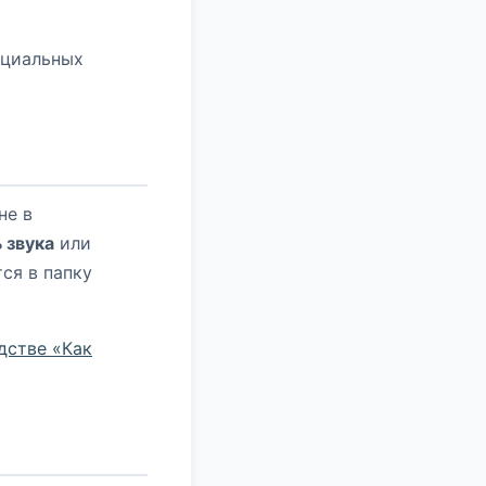
ециальных
не в
 звука
или
тся в папку
дстве «Как