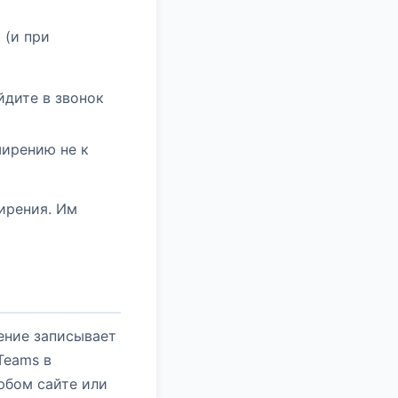
 (и при
йдите в звонок
ширению не к
ирения. Им
ение записывает
 Teams в
юбом сайте или