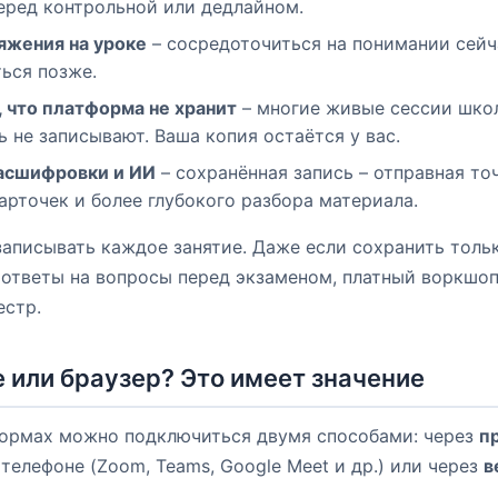
еред контрольной или дедлайном.
яжения на уроке
– сосредоточиться на понимании сейча
ься позже.
, что платформа не хранит
– многие живые сессии шко
 не записывают. Ваша копия остаётся у вас.
асшифровки и ИИ
– сохранённая запись – отправная то
арточек и более глубокого разбора материала.
записывать каждое занятие. Даже если сохранить тол
 ответы на вопросы перед экзаменом, платный воркшоп
естр.
или браузер? Это имеет значение
формах можно подключиться двумя способами: через
п
телефоне (Zoom, Teams, Google Meet и др.) или через
в